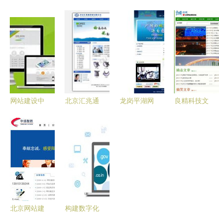
设多少钱？
品质建站
络签约高清
作时这些问
一文读懂价
一站式高效
环保科技网
题需要留意
格构成与选
服务助力企
站建设项
择策略
业数字化升
目，助力企
级
业数字化转
型新征程
网站建设中
北京汇兆通
龙岗平湖网
良精科技文
吸引客户的
建材网站建
站建设 本
章站模版
核心内容
设 专业服
地化服务引
企业建站
打造价值驱
务引领建材
领数字化转
网站制作
动的在线品
行业数字化
型新篇章
公司企业网
牌体验
转型
站管理系统
企业建站程
序 企业建
北京网站建
构建数字化
站软件 企