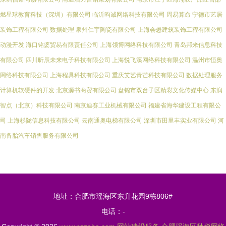
燃星球教育科技（深圳）有限公司
临沂昀诚网络科技有限公司
周易算命
宁德市艺居
装饰工程有限公司
数据处理
泉州仁宇陶瓷有限公司
上海会懋建筑装饰工程有限公司
动漫开发
海口铭婆贸易有限责任公司
上海领博网络科技有限公司
青岛邦来信息科技
有限公司
四川昕辰未来电子科技有限公司
上海悦飞溪网络科技有限公司
温州市恒奥
网络科技有限公司
上海程具科技有限公司
重庆艾艺青芒科技有限公司
数据处理服务
计算机软硬件的开发
北京源书商贸有限公司
盘锦市双台子区精彩文化传媒中心
东润
智点（北京）科技有限公司
南京迪赛工业机械有限公司
福建省海华建设工程有限公
司
上海杉陇信息科技有限公司
云南通奥电梯有限公司
深圳市田里丰实业有限公司
河
南备胎汽车销售服务有限公司
地址：合肥市瑶海区东升花园9栋806#
电话：-