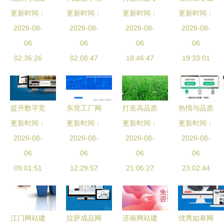
更新时间：
设 选择龙
门面，助力
更新时间：
业的网站建
更新时间：
PHP开发与
更新时间：
鼎网络，打
2026-08-
2026-08-
企业腾飞
设服务 从
2026-08-
网站建设服
2026-08-
造高端数字
06
——一站式
06
策划到上线
06
务全攻略
06
化品牌形象
02:36:26
网站建设服
02:08:47
全流程解析
18:46:47
19:33:01
务解析
提升数字竞
东莞工厂网
打造高品质
热情与品质
更新时间：
争力 石家
站制作精选
更新时间：
网站建设项
更新时间：
更新时间：
并重 珠海
庄网站建设
2026-08-
与青岛外放
2026-08-
目 六大核
2026-08-
网站建设推
2026-08-
服务的专业
06
手工活工厂
06
心服务解析
06
广服务的核
06
09:01:51
指南
12:29:57
全攻略
【用科技为
21:06:27
23:02:44
心价值
企业赋能
Step2】
江门网站建
拉萨成品网
济南网站建
优秀如皋网