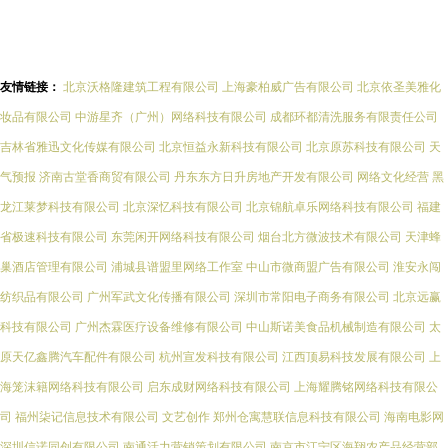
友情链接：
北京沃格隆建筑工程有限公司
上海豪柏威广告有限公司
北京依圣美雅化
妆品有限公司
中游星齐（广州）网络科技有限公司
成都环都清洗服务有限责任公司
吉林省雅迅文化传媒有限公司
北京恒益永新科技有限公司
北京原苏科技有限公司
天
气预报
济南古堂香商贸有限公司
丹东东方日升房地产开发有限公司
网络文化经营
黑
龙江莱梦科技有限公司
北京深忆科技有限公司
北京锦航卓乐网络科技有限公司
福建
省极速科技有限公司
东莞闲开网络科技有限公司
烟台北方微波技术有限公司
天津蜂
巢酒店管理有限公司
浦城县谱盟里网络工作室
中山市微商盟广告有限公司
淮安永闯
纺织品有限公司
广州军武文化传播有限公司
深圳市常阳电子商务有限公司
北京远赢
科技有限公司
广州杰霖医疗设备维修有限公司
中山斯诺美食品机械制造有限公司
太
原天亿鑫腾汽车配件有限公司
杭州宣发科技有限公司
江西顶易科技发展有限公司
上
海笼沫籍网络科技有限公司
启东成财网络科技有限公司
上海耀腾铭网络科技有限公
司
福州柒记信息技术有限公司
文艺创作
郑州仓寓慧联信息科技有限公司
海南电影网
深圳信诺同创有限公司
南通活力营销策划有限公司
南京市江宁区海翔农产品经营部