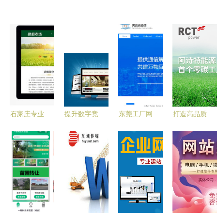
石家庄专业
提升数字竞
东莞工厂网
打造高品质
PHP开发与
争力 石家
站制作精选
网站建设项
网站建设服
庄网站建设
与青岛外放
目 六大核
务全攻略
服务的专业
手工活工厂
心服务解析
指南
全攻略
【用科技为
企业赋能
Step2】