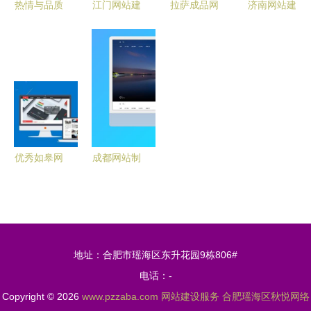
热情与品质
江门网站建
拉萨成品网
济南网站建
并重 珠海
设定制指南
站建设 专
设服务指南
网站建设推
广东网站建
业、高效、
选择专业公
广服务的核
设价格与服
贴心的网站
司，打造卓
心价值
务全解析
建设服务
越线上平台
优秀如皋网
成都网站制
站建设网络
作公司明星
公司能为企
企业盘点 8
业带来的核
家专业网站
心优势
建设服务商
地址：合肥市瑶海区东升花园9栋806#
深度解析
电话：-
Copyright © 2026
www.pzzaba.com
网站建设服务
合肥瑶海区秋悦网络