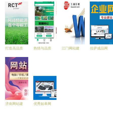
业的网站建
PHP开发与
争力 石家
站制作精选
设服务 从
网站建设服
庄网站建设
与青岛外放
策划到上线
务全攻略
服务的专业
手工活工厂
全流程解析
指南
全攻略
打造高品质
热情与品质
江门网站建
拉萨成品网
网站建设项
并重 珠海
设定制指南
站建设 专
目 六大核
网站建设推
广东网站建
业、高效、
心服务解析
广服务的核
设价格与服
贴心的网站
【用科技为
心价值
务全解析
建设服务
企业赋能
Step2】
济南网站建
优秀如皋网
设服务指南
站建设网络