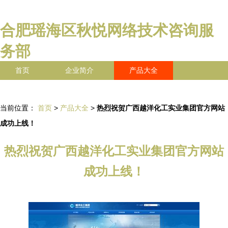
合肥瑶海区秋悦网络技术咨询服
务部
首页
企业简介
产品大全
联系我们
企业信息
访客留言
当前位置：
首页
>
产品大全
>
热烈祝贺广西越洋化工实业集团官方网站
成功上线！
热烈祝贺广西越洋化工实业集团官方网站
成功上线！