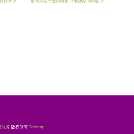
引领数字化
良精科技文章站模版 企业建站 网站制作
公司企业网站管理系统 企业建站程序 企业
建站软件 企业建站系统 企业建站模板 北
京企业网站建设服务
设服务
版权所有
Sitemap